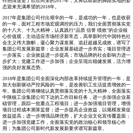
作热情送走了欣欣向荣的2017年，又将以崭新的脚踏实地的姿
态迎来充满希望的2018年。
2017年是集团公司付出艰辛的一年，是成功的一年，也是收获
的一年，面对工程市场宏观调控的压力，我们全面贯彻落实党
的十八大、十九大精神，认真践行“品质 信誉 绩效”的企业核
心价值观，主动适应市场经济新常态，高举新时代中国特色社
会主义伟大旗帜，凝心聚力谋发展、追赶超越见成效，谱写了
集团公司发展新篇章：企业发展基础进一步夯实；项目管理进
一步落实；企业效益进一步提高；市场品牌的社会影响力进一
步扩大；党建工作进一步加强；企业呈现出稳健发展，活力增
强的良好发展态势。
2018年是集团公司全面深化内部改革持续提升管理的一年，是
加大创新驱动严控风险的一年，是改善职工生活提质增效的一
年。集团公司将继续认真贯彻落实党的十九大精神，全面落实
中陕核工业集团公司下达的工作目标任务，进一步加强企业基
础管理，跟踪一批重点工程项目；进一步加强项目管理，增强
项目过程成本测算监督；进一步提高企业效益，以规模发展促
效益提高；进一步增强品牌优势，扩大企业文化宣传覆盖面；
进一步加强党建工作，全面落实党的政治核心和领导核心作
用；为集团公司新时代新发展新要求谱写新篇章。