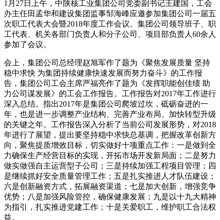
1月27日上午，中陕核工业集团公司党委副书记王建国，工会
办主任田孟华和建设集团监事邹海峰应邀参加集团公司一届五
次职工代表大会暨2018年度工作会议。集团公司领导班子、职
工代表、机关各部门负责人和分子公司、项目部负责人60余人
参加了会议。
会上，集团公司总经理赵旭军作了题为《聚焦发展质量 坚持
稳中求快 为集团持续健康快速发展而努力奋斗》的工作报
告，集团公司工会主席严福亮作了题为《发挥职能创佳绩 助
力公司谋发展》的工会工作报告。工作报告对2017年工作进行
深入总结。指出2017年是集团公司爬坡过坎，砥砺奋进的一
年，也是进一步调整产业结构、完善产业布局、加快转型升级
的关键之年。工作报告深入分析了当前公司发展形势，对2018
年进行了展望，提出要坚持稳中求快总基调，把握改革创新方
向，聚焦提质增效目标，切实做好十项重点工作：一是做到全
力确保生产经营目标的实现，开拓市场开发新局面；二是努力
做实做强自主运营型子公司；三是持续加强工程项目管理；四
是继续抓好安全质量管理工作；五是扎实推进人才队伍建设；
六是创新融资方式，拓展融资渠道；七是加大创新，增强竞争
优势；八是加强风险管控，确保健康发展；九是以十九大精神
为指引，扎实推进党建工作；十是关爱职工，维护职工合法权
益。