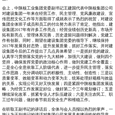
会上，中陕核工业集团党委副书记王建国代表中陕核集团公司
对建设集团一年来在经营工作、民主管理、党风廉政建设、宣
传思想文化工作等方面取得了成就表示了热烈的祝贺，对建设
集团全体班子成员和员工的付出努力表示了肯定。他指出，建
设集团2017年有许多工作亮点：经营业绩创历史新高，市场开
拓有新亮点，管理体系完善，历史遗留问题得到解决，党建工
作有创新。同时，期望在建设集团党委的领导下，继续保持
2017年发展良好态势，提升发展质量，抓好工作落实。并对建
设集团今后的工作提出了几点具体希望：一是抓好党的建设。
认真学习贯彻落实党的十九大精神，加强六大建设，做到四个
坚持，确保发挥党委的政治核心作用，做到党建工作全覆盖；
二是全心全意依靠工人阶级代表，进一步提升民主管理，落实
工作思路，充分调动职工的积极性、主动性、创造性；三是以
质量变革、效能变革和动力变革为主，统筹处理好规模与效益
的关系，实现公司又好又快发展；四是紧跟中陕核集团发展战
略，为经营工作发展定好位，做好第二个三年规划修订；五是
继续深化改革，抓紧专业人才队伍建设；六是关注农民工、职
工过年问题，做好春节前后安全生产和维稳工作。
在听取王副书记的讲话后，全体与会人员报以热烈的掌声，一
致认为王副书记的讲话对集团公司发展具有建设性的指导意