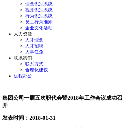
理念识别系统
视觉识别系统
行为识别系统
员工行为准则
企业文化活动
人力资源
人才理念
人才招聘
人事任免
联系我们
联系方式
合理化建议
远程办公
集团公司一届五次职代会暨2018年工作会议成功召
开
发表时间：2018-01-31