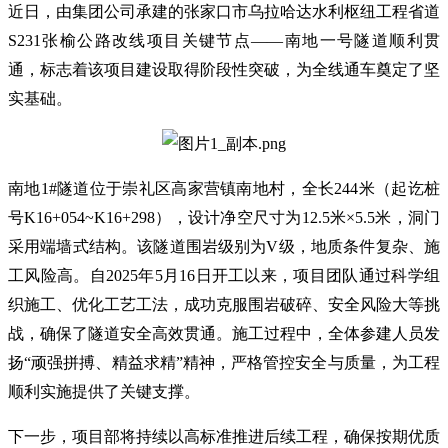
近日
，由集团公司承建的张家口市乌拉哈达水利枢纽工程省道
S231张榆公路改线项目关键节点——南地一号隧道顺利贯
通，标志着该项目建设取得阶段性突破，为全线通车奠定了坚
实基础。
南地
1#隧道位于崇礼区高家营镇南地村，全长244米（起讫桩
号K16+054~K16+298），设计净空尺寸为12.5米×5.5米，洞门
采用端墙式结构。该隧道围岩级别为V级，地质条件复杂、施
工风险高。自2025年5月16日开工以来，项目团队通过科学组
织施工、优化工艺工法，成功克服围岩破碎、安全风险大等挑
战，确保了隧道安全高效贯通。施工过程中，全体参建人员发
扬“顽强拼搏、精益求精”精神，严格管控安全与质量，为工程
顺利实施提供了关键支撑。
下一步，项目
部
将持续以高标准推进后续工程，确保按期优质