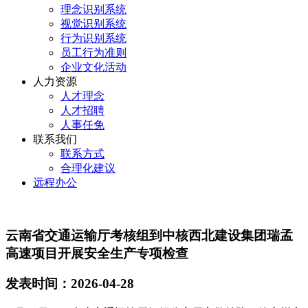
理念识别系统
视觉识别系统
行为识别系统
员工行为准则
企业文化活动
人力资源
人才理念
人才招聘
人事任免
联系我们
联系方式
合理化建议
远程办公
云南省交通运输厅考核组到中核西北建设集团瑞孟
高速项目开展安全生产专项检查
发表时间：2026-04-28