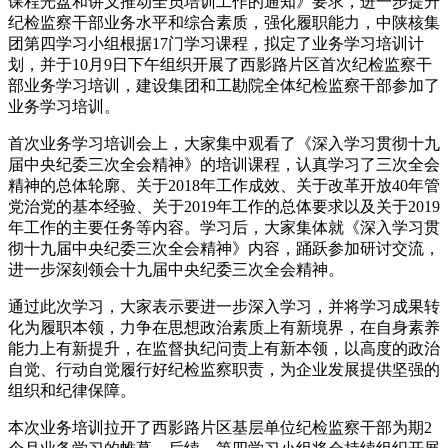
课程光盘和讲义推动全员培训工作的通知》要求，进一步提升
纪检监察干部业务水平和综合素质，强化履职能力，中陕核集
团第四学习小组根据17门学习课程，拟定了业务学习培训计
划，并于10月9日下午组织开展了西影路片区首次纪检监察干
部业务学习培训，建设集团和工勘院全体纪检监察干部参加了
业务学习培训。
首次业务学习培训会上，大家集中观看了《深入学习贯彻十九
届中央纪委三次全会精神》的培训课程，认真学习了三次全会
精神的总体轮廓、关于2018年工作成效、关于改革开放40年管
党治党的基本经验、关于2019年工作的总体要求以及关于2019
年工作的主要任务等内容。学习后，大家集体就《深入学习贯
彻十九届中央纪委三次全会精神》内容，踊跃参加研讨交流，
进一步深刻领会十九届中央纪委三次全会精神。
通过此次学习，大家表示要进一步深入学习，并将学习成果转
化为履职本领，力争在思想政治素质上有新境界，在自身素养
能力上有新提升，在监督执纪问责上有新本领，以高度的政治
自觉、行动自觉履行好纪检监察职责，为企业发展提供坚强的
组织和纪律保障。
本次业务培训拉开了西影路片区基层单位纪检监察干部为期2