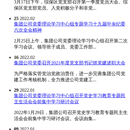
3月17日下午，综保区党支部召开第一季度党员大会。综
保区党支部党员、入党积极分子和非党...
25
2022.02
集团公司党委理论学习中心组专题学习十九届中央纪委
六次全会精神
2月25日上午，集团公司党委理论学习中心组召开第二次
学习会议。领导班子成员、党委工作部...
16
2022.02
集团公司党委召开2021年度党支部书记抓党建述职大会
为严格落实管党治党政治责任，进一步完善集团公司党
建工作考核机制，全力推进公司党建工...
29
2022.01
集团公司党委理论学习中心组召开党史学习教育专题民
主生活会会前集中学习研讨会议
2022年1月29日，集团公司召开党史学习教育专题民主生
活会会前集中学习研讨会议。会议由集...
09
2022.01