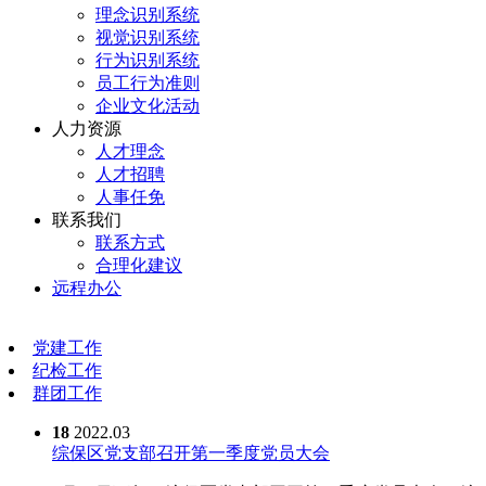
理念识别系统
视觉识别系统
行为识别系统
员工行为准则
企业文化活动
人力资源
人才理念
人才招聘
人事任免
联系我们
联系方式
合理化建议
远程办公
党建工作
纪检工作
群团工作
18
2022.03
综保区党支部召开第一季度党员大会