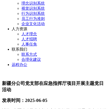
理念识别系统
视觉识别系统
行为识别系统
员工行为准则
企业文化活动
人力资源
人才理念
人才招聘
人事任免
联系我们
联系方式
合理化建议
远程办公
新疆分公司党支部在应急指挥厅项目开展主题党日
活动
发表时间：2025-06-05